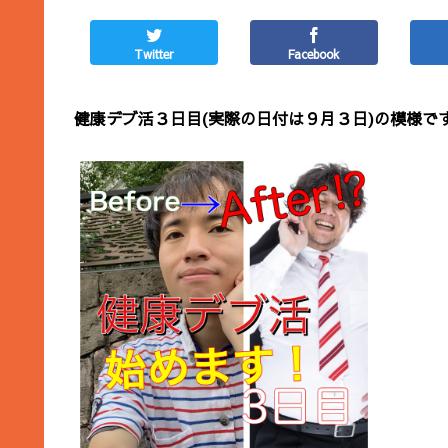
Twitter
Facebook
健康デブ活３日目(実際の日付は９月３日)の模様で