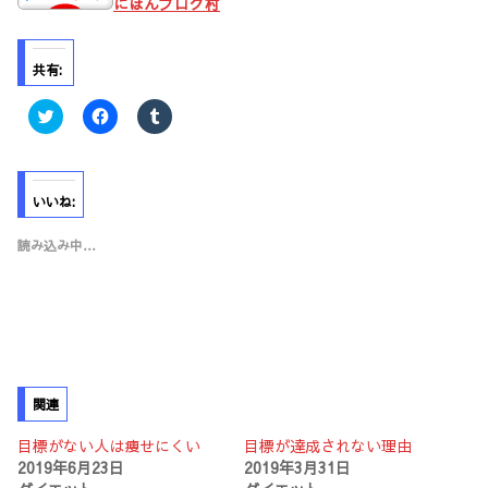
にほんブログ村
共有:
ク
F
ク
リ
a
リ
ッ
c
ッ
ク
e
ク
し
b
し
て
o
て
T
o
T
いいね:
w
k
u
i
で
m
t
共
b
読み込み中…
t
有
l
e
す
r
r
る
で
で
に
共
共
は
有
有
ク
(
(
リ
新
新
ッ
し
し
ク
い
い
し
ウ
ウ
て
ィ
関連
ィ
く
ン
ン
だ
ド
ド
さ
ウ
目標がない人は痩せにくい
目標が達成されない理由
ウ
い
で
2019年6月23日
2019年3月31日
で
(
開
開
新
き