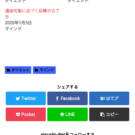
ダイエット
ダイエット
き
し
ま
ま
い
す
す
ウ
)
達成可能に近づく目標の立て
)
ィ
方
ン
ド
2020年1月5日
ウ
マインド
で
開
き
ま
す
)
ダイエット
マインド
シェアする
Twitter
Facebook
はてブ
Pocket
LINE
コピー
atsushi-dietをフォローする