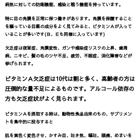
病気に対しての防衛機能、感染と戦う機能を持っています。
特に目の角膜を正常に保つ働きがあります。角膜を保護すること
を謳っている目薬の成分をよく見てみると、ビタミンＡが入って
いることが多いです(Ｂ、Ｅも同様に入っています)
欠乏症は夜盲症、角膜変性、ガンや感染症リスクの上昇、歯周
病、ニキビ、髪の毛のツヤ不足、疲労、不眠症、消化障害などが
挙げられます。
ビタミンＡ欠乏症は10代は割と多く、高齢者の方は
圧倒的な量不足によるものです。アルコール依存の
方も欠乏症状がよく見られます。
ビタミンＡを摂取する時は、動物性食品由来のもの、サプリメン
トを集中的に投与すると
肌を黄色く変色させ、かすみ目、吐き気、嘔吐、頭痛、めまいを